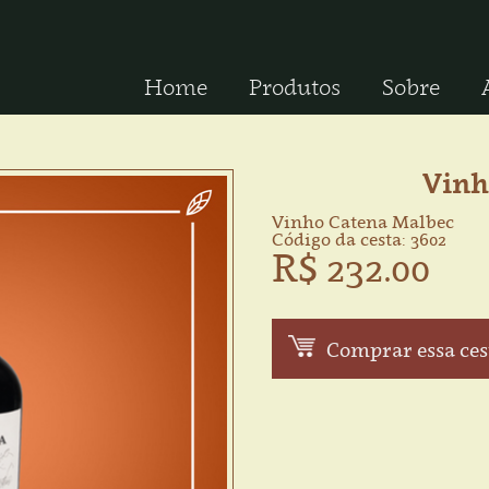
Home
Produtos
Sobre
Vinh
Vinho Catena Malbec
Código da cesta: 3602
R$ 232.00
Comprar essa ces