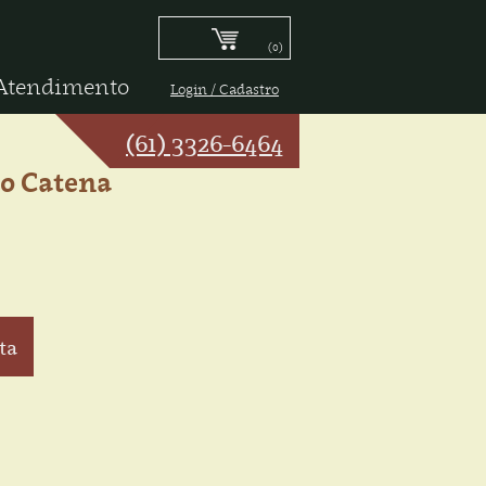
(0)
Atendimento
Login / Cadastro
(61) 3326-6464
o Catena
ta