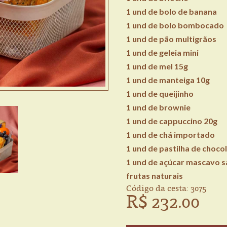
1 und de bolo de banana
1 und de bolo bombocado
1 und de pão multigrãos
1 und de geleia mini
1 und de mel 15g
1 und de manteiga 10g
1 und de queijinho
1 und de brownie
1 und de cappuccino 20g
1 und de chá importado
1 und de pastilha de chocol
1 und de açúcar mascavo s
frutas naturais
Código da cesta: 3075
R$ 232.00