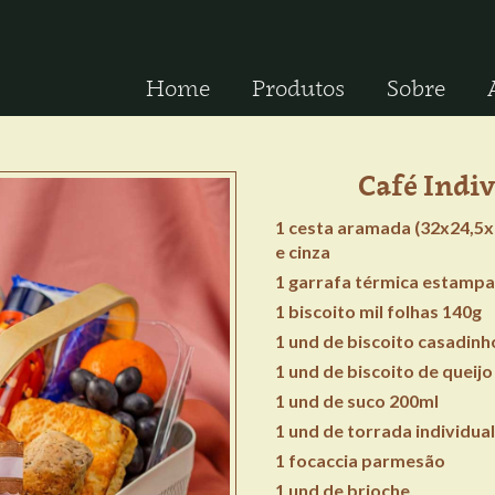
Home
Produtos
Sobre
Café Indi
1 cesta aramada (32x24,5x1
e cinza
1 garrafa térmica estampa
1 biscoito mil folhas 140g
1 und de biscoito casadinh
1 und de biscoito de queijo
1 und de suco 200ml
1 und de torrada individual
1 focaccia parmesão
1 und de brioche