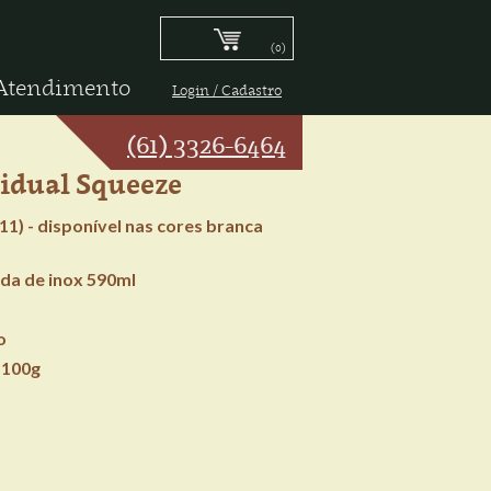
(0)
Atendimento
Login / Cadastro
(61) 3326-6464
vidual Squeeze
1) - disponível nas cores branca
da de inox 590ml
o
 100g