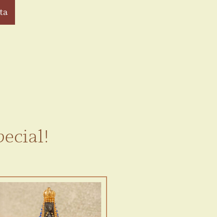
ta
ecial!